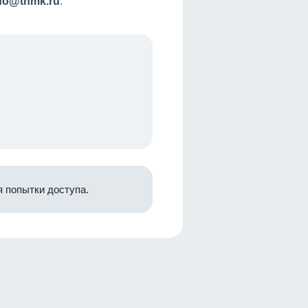
nfo@tnmk.ru
.
 попытки доступа.