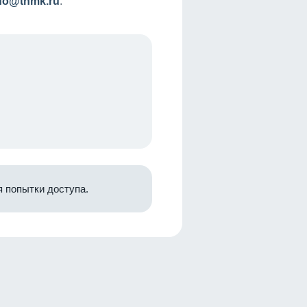
nfo@tnmk.ru
.
 попытки доступа.