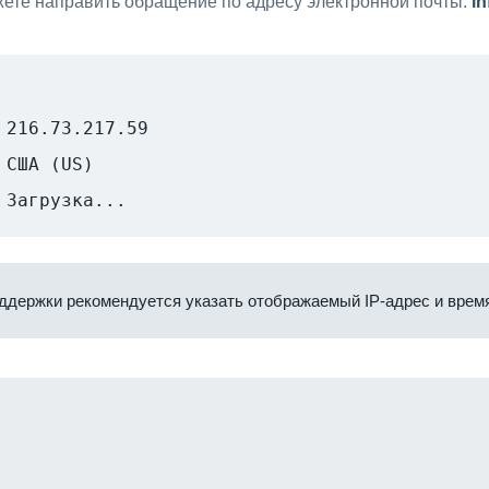
ете направить обращение по адресу электронной почты:
i
216.73.217.59
США (US)
Загрузка...
ддержки рекомендуется указать отображаемый IP-адрес и время