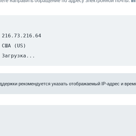
ете направить обращение по адресу электронной почты:
i
216.73.216.64
США (US)
Загрузка...
ддержки рекомендуется указать отображаемый IP-адрес и время