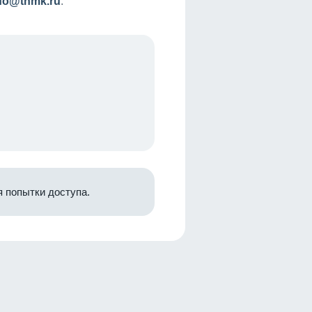
nfo@tnmk.ru
.
 попытки доступа.