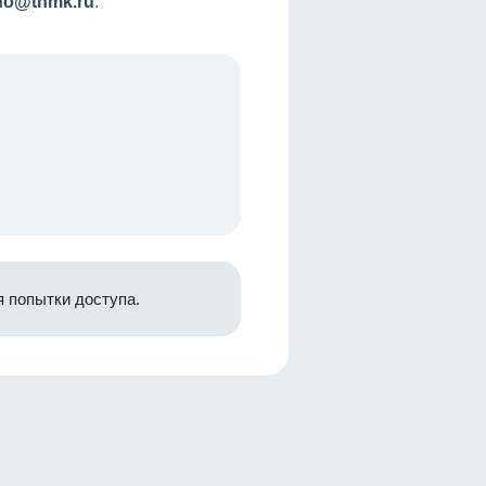
nfo@tnmk.ru
.
 попытки доступа.