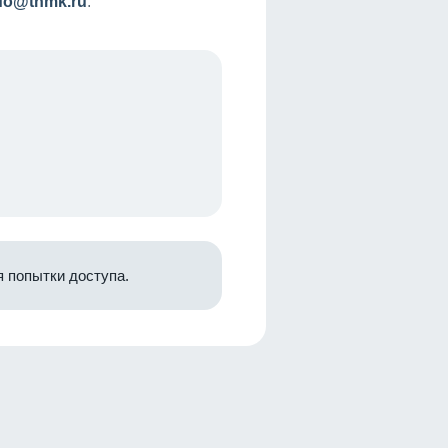
nfo@tnmk.ru
.
 попытки доступа.